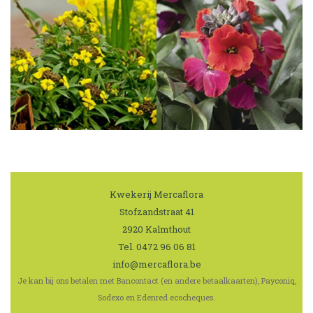
Kwekerij Mercaflora
|
Stofzandstraat 41
|
2920 Kalmthout
|
Tel.
0472 96 06 81
|
info@mercaflora.be
Je kan bij ons betalen met Bancontact (en andere betaalkaarten), Payconiq,
Sodexo en Edenred ecocheques.