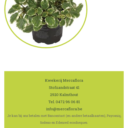
Kwekerij Mercaflora
|
Stofzandstraat 41
|
2920 Kalmthout
|
Tel.
0472 96 06 81
|
info@mercaflora.be
Je kan bij ons betalen met Bancontact (en andere betaalkaarten), Payconiq,
Sodexo en Edenred ecocheques.