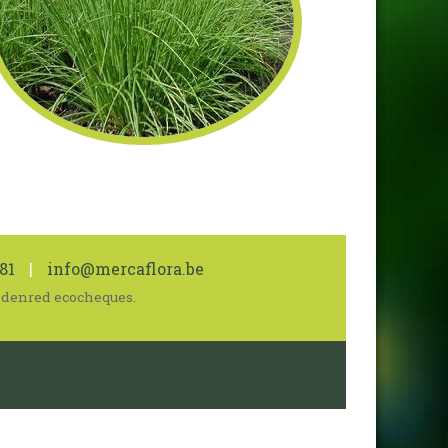
81
|
info@mercaflora.be
 Edenred ecocheques.