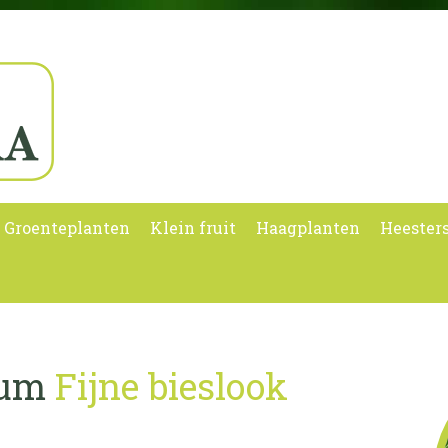
Groenteplanten
Klein fruit
Haagplanten
Heester
sum
Fijne bieslook