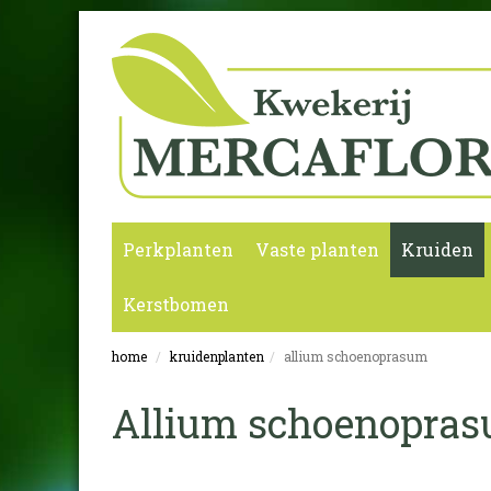
Perkplanten
Vaste planten
Kruiden
Kerstbomen
home
kruidenplanten
allium schoenoprasum
Allium schoenopra