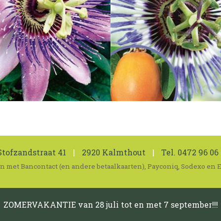
tofzandstraat 41
|
2920 Kalmthout
|
Tel.
0472 96 06 
len met Bancontact (en andere betaalkaarten), Payconiq, Sodexo en
ZOMERVAKANTIE van 28 juli tot en met 7 september!!!