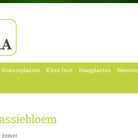
Groenteplanten
Klein fruit
Haagplanten
Heester
assiebloem
e zomer.