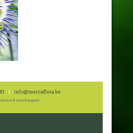
81
|
info@mercaflora.be
 Edenred ecocheques.