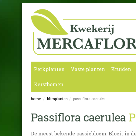
Perkplanten
Vaste planten
Kruiden
Kerstbomen
home
klimplanten
passiflora caerulea
Passiflora caerulea
P
De meest bekende passiebloem. Bloeit in d