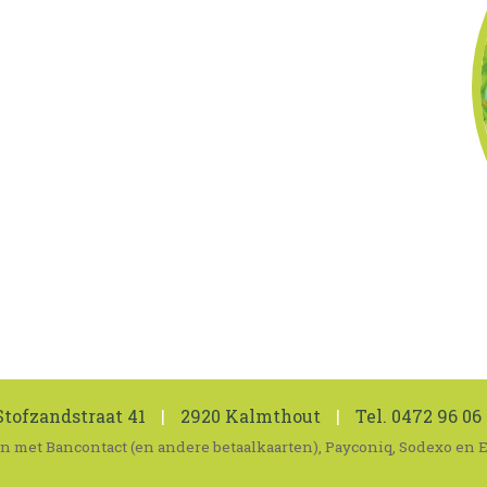
tofzandstraat 41
|
2920 Kalmthout
|
Tel.
0472 96 06 
len met Bancontact (en andere betaalkaarten), Payconiq, Sodexo en