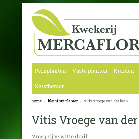
Perkplanten
Vaste planten
Kruiden
Kerstbomen
home
kleinfruit planten
vitis vroege van der laan
Vitis Vroege van de
Vroeg rijpe witte druif.