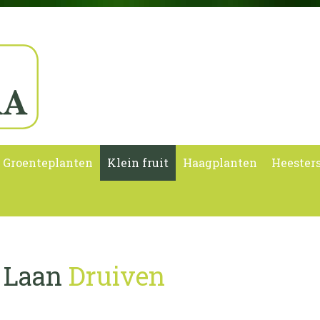
Groenteplanten
Klein fruit
Haagplanten
Heester
r Laan
Druiven