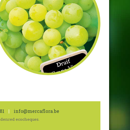
81
|
info@mercaflora.be
 Edenred ecocheques.