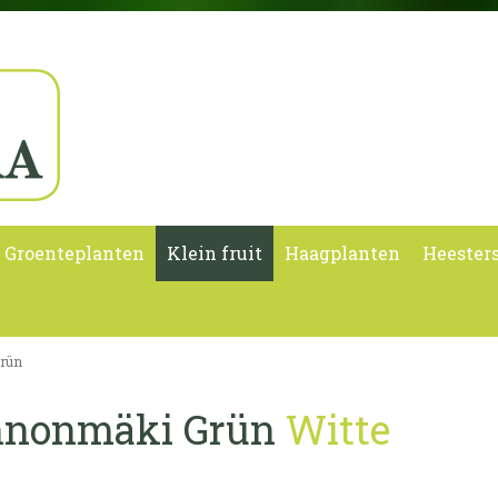
Groenteplanten
Klein fruit
Haagplanten
Heester
grün
innonmäki Grün
Witte