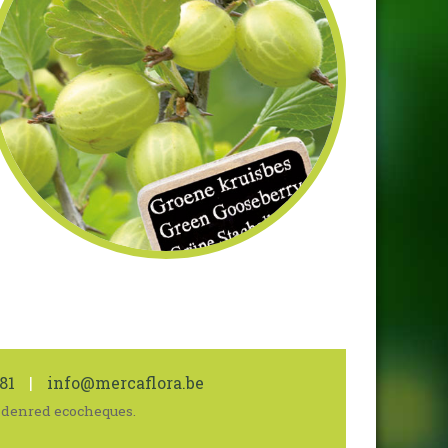
81
|
info@mercaflora.be
 Edenred ecocheques.