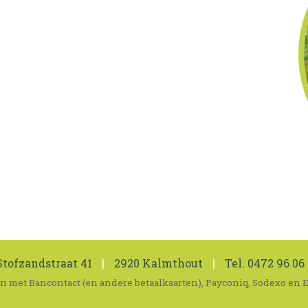
tofzandstraat 41
|
2920 Kalmthout
|
Tel.
0472 96 06 
len met Bancontact (en andere betaalkaarten), Payconiq, Sodexo en