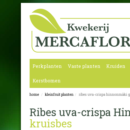
Perkplanten
Vaste planten
Kruiden
Kerstbomen
home
kleinfruit planten
ribes uva-crispa hinnonmäki 
Ribes uva-crispa H
kruisbes